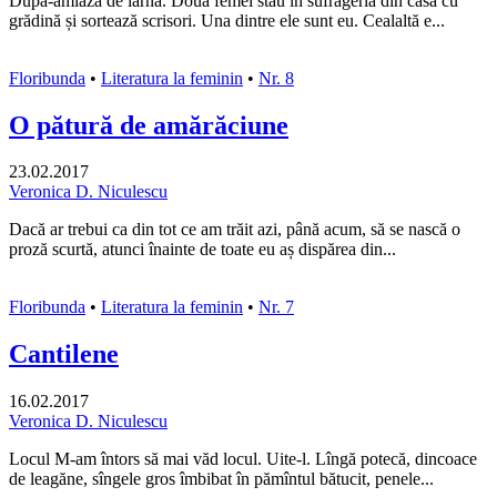
După-amiază de iarnă. Două femei stau în sufrageria din casa cu
grădină și sortează scrisori. Una dintre ele sunt eu. Cealaltă e...
Floribunda
•
Literatura la feminin
•
Nr. 8
O pătură de amărăciune
23.02.2017
Veronica D. Niculescu
Dacă ar trebui ca din tot ce am trăit azi, până acum, să se nască o
proză scurtă, atunci înainte de toate eu aș dispărea din...
Floribunda
•
Literatura la feminin
•
Nr. 7
Cantilene
16.02.2017
Veronica D. Niculescu
Locul M-am întors să mai văd locul. Uite-l. Lîngă potecă, dincoace
de leagăne, sîngele gros îmbibat în pămîntul bătucit, penele...