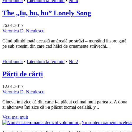
Floribunda
•
Literatura la feminin
•
Nr. 4
The „Iu, hu, hu” Lonely Song
26.01.2017
Veronica D. Niculescu
Când plimbi toată această amăreală pe străzi – mergând înspre gară,
pe sub streșini din care cad hălci de ornamente străvechi...
Floribunda
•
Literatura la feminin
•
Nr. 2
Părți de cărți
12.01.2017
Veronica D. Niculescu
Cineva îmi zice că din carte i-a plăcut cel mai mult partea x. A doua
zi altcineva îmi zice că i-a plăcut tocmai cealaltă, y...
Vezi mai mult