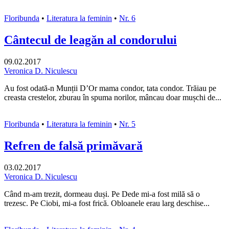
Floribunda
•
Literatura la feminin
•
Nr. 6
Cântecul de leagăn al condorului
09.02.2017
Veronica D. Niculescu
Au fost odată-n Munții D’Or mama condor, tata condor. Trăiau pe
creasta crestelor, zburau în spuma norilor, mâncau doar mușchi de...
Floribunda
•
Literatura la feminin
•
Nr. 5
Refren de falsă primăvară
03.02.2017
Veronica D. Niculescu
Când m-am trezit, dormeau duși. Pe Dede mi-a fost milă să o
trezesc. Pe Ciobi, mi-a fost frică. Obloanele erau larg deschise...