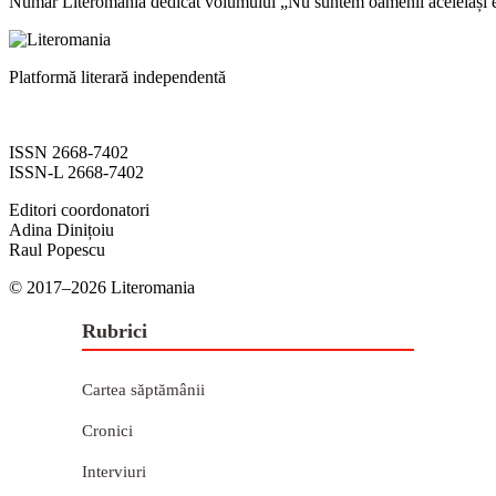
Număr Literomania dedicat volumului „Nu suntem oamenii aceleiași e
Platformă literară independentă
ISSN 2668-7402
ISSN-L 2668-7402
Editori coordonatori
Adina Dinițoiu
Raul Popescu
© 2017–2026 Literomania
Rubrici
Cartea săptămânii
Cronici
Interviuri