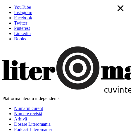
YouTube
Instagram
Facebook
Twitter
Pinterest
Linkedin
Books
Platformă literară independentă
Numărul curent
Numere revistă
Arhivă
Dosare Literomania
Podcast Literomania