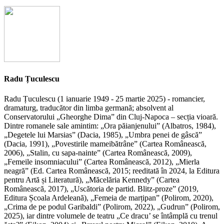
Radu Țuculescu
Radu Țuculescu (1 ianuarie 1949 - 25 martie 2025) - romancier,
dramaturg, traducător din limba germană; absolvent al
Conservatorului „Gheorghe Dima” din Cluj-Napoca – secția vioară.
Dintre romanele sale amintim: „Ora păianjenului” (Albatros, 1984),
„Degetele lui Marsias” (Dacia, 1985), „Umbra penei de gâscă”
(Dacia, 1991), „Povestirile mameibătrâne” (Cartea Românească,
2006), „Stalin, cu sapa-nainte” (Cartea Românească, 2009),
„Femeile insomniacului” (Cartea Românească, 2012), „Mierla
neagră” (Ed. Cartea Românească, 2015; reeditată în 2024, la Editura
pentru Artă și Literatură), „Măcelăria Kennedy” (Cartea
Românească, 2017), „Uscătoria de partid. Blitz-proze” (2019,
Editura Școala Ardeleană), „Femeia de marțipan” (Polirom, 2020),
„Crima de pe podul Garibaldi” (Polirom, 2022), „Gudrun” (Polirom,
2025), iar dintre volumele de teatru „Ce dracu’ se întâmplă cu trenul