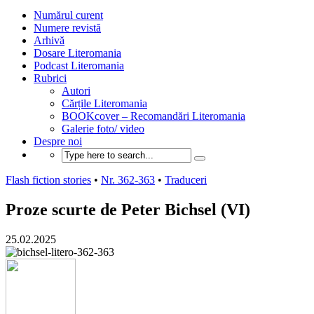
Numărul curent
Numere revistă
Arhivă
Dosare Literomania
Podcast Literomania
Rubrici
Autori
Cărțile Literomania
BOOKcover – Recomandări Literomania
Galerie foto/ video
Despre noi
Flash fiction stories
•
Nr. 362-363
•
Traduceri
Proze scurte de Peter Bichsel (VI)
25.02.2025