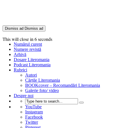
Dismiss ad
Dismiss ad
This will close in
6
seconds
Numărul curent
Numere revistă
Arhivă
Dosare Literomania
Podcast Literomania
Rubrici
Autori
Cărțile Literomania
BOOKcover – Recomandări Literomania
Galerie foto/ video
Despre noi
YouTube
Instagram
Facebook
Twitter
Pinterest