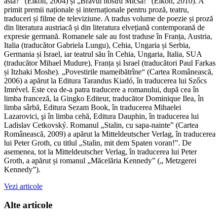
ăsta?” (Eikon, 2004) și „Bravul nostru Micsa!” (Eikon, 2010). A
primit premii naționale și internaționale pentru proză, teatru,
traduceri și filme de televiziune. A tradus volume de poezie și proză
din literatura austriacă și din literatura elvețiană contemporană de
expresie germană. Romanele sale au fost traduse în Franța, Austria,
Italia (traducător Gabriela Lungu), Cehia, Ungaria și Serbia,
Germania și Israel, iar teatrul său în Cehia, Ungaria, Italia, SUA
(traducător Mihael Mudure), Franța și Israel (traducători Paul Farkas
și Itzhaki Moshe). „Povestirile mameibătrîne“ (Cartea Românească,
2006) a apărut la Editura Tarandus Kiadó, în traducerea lui Szőcs
Imrével. Este cea de-a patra traducere a romanului, după cea în
limba franceză, la Gingko Editeur, traducător Dominique Ilea, în
limba sârbă, Editura Sezam Book, în traducerea Mihaelei
Lazarovici, şi în limba cehă, Editura Dauphin, în traducerea lui
Ladislav Cetkovský. Romanul „Stalin, cu sapa-nainte” (Cartea
Românească, 2009) a apărut la Mitteldeutscher Verlag, în traducerea
lui Peter Groth, cu titlul „Stalin, mit dem Spaten voran!”. De
asemenea, tot la Mitteldeutscher Verlag, în traducerea lui Peter
Groth, a apărut și romanul „Măcelăria Kennedy” („ Metzgerei
Kennedy”).
Vezi articole
Alte articole