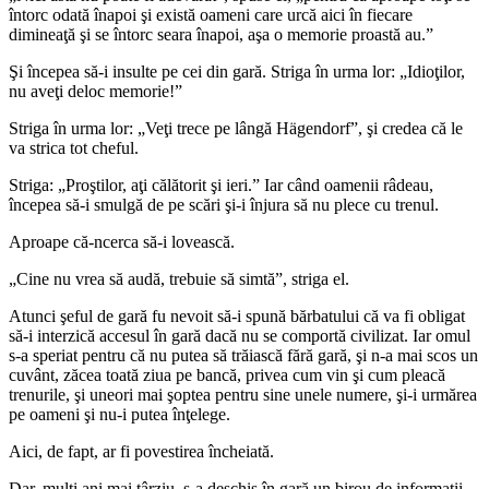
întorc odată înapoi şi există oameni care urcă aici în fiecare
dimineaţă şi se întorc seara înapoi, aşa o memorie proastă au.”
Şi începea să-i insulte pe cei din gară. Striga în urma lor: „Idioţilor,
nu aveţi deloc memorie!”
Striga în urma lor: „Veţi trece pe lângă Hägendorf”, şi credea că le
va strica tot cheful.
Striga: „Proştilor, aţi călătorit şi ieri.” Iar când oamenii râdeau,
începea să-i smulgă de pe scări şi-i înjura să nu plece cu trenul.
Aproape că-ncerca să-i lovească.
„Cine nu vrea să audă, trebuie să simtă”, striga el.
Atunci şeful de gară fu nevoit să-i spună bărbatului că va fi obligat
să-i interzică accesul în gară dacă nu se comportă civilizat. Iar omul
s-a speriat pentru că nu putea să trăiască fără gară, şi n-a mai scos un
cuvânt, zăcea toată ziua pe bancă, privea cum vin şi cum pleacă
trenurile, şi uneori mai şoptea pentru sine unele numere, şi-i urmărea
pe oameni şi nu-i putea înţelege.
Aici, de fapt, ar fi povestirea încheiată.
Dar, mulţi ani mai târziu, s-a deschis în gară un birou de informaţii.