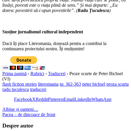
însăși, povesti este o viața plină de sens.” Și mai departe: „Eu
doresc povestirii să-i opun povestirile”. (
Radu Țuculescu
)
Susține jurnalismul cultural independent
Dacă îți place Literomania, donează pentru a contribui la
continuarea proiectului nostru. Îți mulțumim!
Prima pagină
›
Rubrici
›
Traduceri
›
Proze scurte de Peter Bichsel
(VI)
flash fiction stories
literomania
nr. 362-363
peter bichsel
proza scurta
radu tuculescu
traduceri
Facebook
X
Reddit
Pinterest
Email
LinkedIn
WhatsApp
Albine și oameni…
Pacea – de dincoace de front
Despre autor