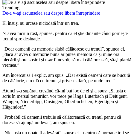
Trending
De-a v-aţi ascunselea sau despre libera întreprindere
El însuşi nu urcase niciodată într-un tren.
N-avea niciun rost, spunea, pentru că el ştie dinainte când porneşte
trenul spre desinaţie.
„Doar oamenii cu memorie slabă călătoresc cu trenul”, spunea el,
„dacă ar avea o memorie bună ar putea memora ca şi mine ora
plecării şi ora sosirii şi n-ar fi nevoiţi să mai călătorească, să-şi piardă
vremea.”
Am încercat să-i explic, am spus: „Dar există oameni care se bucură
de călătorie, circulă cu trenul şi privesc afară, pe unde trec.”
Atunci s-a supărat, crezând că-mi bat joc de el şi a spus: „Şi asta e
scris în mersul trenurilor, vor trece pe lângă Luterbach şi Deitigent,
Wangen, Niederbipp, Onsingen, Oberbuchsiten, Egerkigen şi
Hägendorf.”
„Probabil că oamenii trebuie să călătorească cu trenul pentru că
doresc să ajungă undeva”, am spus eu.
„Nici asta nu poate fi adevărat”, spuse el, „pentru că aproape toţi se