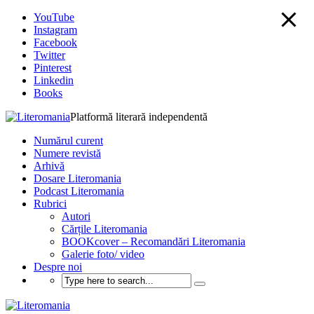
YouTube
Instagram
Facebook
Twitter
Pinterest
Linkedin
Books
Platformă literară independentă
Numărul curent
Numere revistă
Arhivă
Dosare Literomania
Podcast Literomania
Rubrici
Autori
Cărțile Literomania
BOOKcover – Recomandări Literomania
Galerie foto/ video
Despre noi