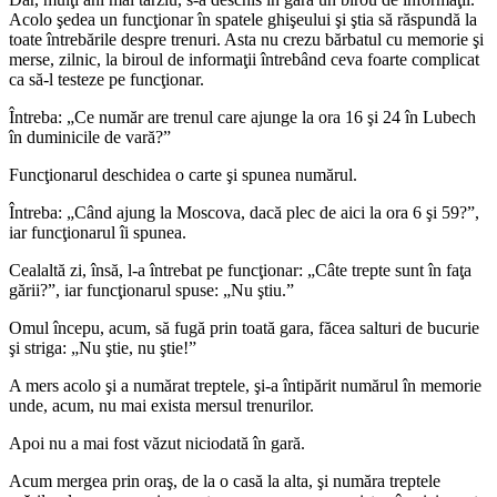
Acolo şedea un funcţionar în spatele ghişeului şi ştia să răspundă la
toate întrebările despre trenuri. Asta nu crezu bărbatul cu memorie şi
merse, zilnic, la biroul de informaţii întrebând ceva foarte complicat
ca să-l testeze pe funcţionar.
Întreba: „Ce număr are trenul care ajunge la ora 16 şi 24 în Lubech
în duminicile de vară?”
Funcţionarul deschidea o carte şi spunea numărul.
Întreba: „Când ajung la Moscova, dacă plec de aici la ora 6 şi 59?”,
iar funcţionarul îi spunea.
Cealaltă zi, însă, l-a întrebat pe funcţionar: „Câte trepte sunt în faţa
gării?”, iar funcţionarul spuse: „Nu ştiu.”
Omul începu, acum, să fugă prin toată gara, făcea salturi de bucurie
şi striga: „Nu ştie, nu ştie!”
A mers acolo şi a numărat treptele, şi-a întipărit numărul în memorie
unde, acum, nu mai exista mersul trenurilor.
Apoi nu a mai fost văzut niciodată în gară.
Acum mergea prin oraş, de la o casă la alta, şi număra treptele