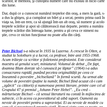
scărilor, le memora, şi cunoştea numere care nu existau în nicio carte
din lume.
Dar, după ce a cunoscut numărul treptelor din oraş, a mers la gară, s-
a dus la ghişeu, şi-a cumpărat un bilet şi a urcat, pentru prima oară în
viaţa sa, într-un tren, ca să ajungă într-un alt oraş, să numere şi acolo
treptele scărilor şi apoi să călătorească mai departe, pentru a număra
treptele scărilor din întreaga lume, pentru a şti ceva ce nimeni nu
ştie, ceva ce niciun funcţionar nu poate afla din cărţi.
Peter Bichsel
s-a născut în 1935 la Luzerna. A crescut în Olten, a
studiat la Solothurn și a lucrat, ca profesor, între anii 1955-1968.
Acum trăiește ca scriitor și foiletonist profesionist. Este considerat
maestru al genului scurt, miniatural. Volumul de debut „De fapt,
doamna Blum dorește să-l cunoască pe lăptar” (1964) i-a adus
consacrarea rapidă, punând pecetea originalității pe ceea ce
înseamnă o povestire „bichseliană” în formă scurtă. Au urmat alte
volume de povestiri (puține la număr, Bichsel fiind acuzat că-i cam
„zgârcit” cu cititorii) și numeroase premii literare, printre care cel al
Grupului 47 și premiul „Johann Peter Hebel”. „Eu cred –
mărturisește Bichsel – că sensul literaturii nu constă în mijlocirea de
subiecte, ci în aceea ca povestitorul să aibă suport. Oamenii au
nevoie de povestiri pentru a supraviețui. Ei au nevoie de modele cu
care să-și povestească propria viață. Numai viața care se poate, ea