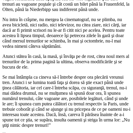
trenuri au vagoane poştale şi cât costă un bilet până la Frauenfeld, la
Olten, până la Niederbipp sau indiferent până unde.
Nu intra în crâşme, nu mergea la cinematograf, nu se plimba, nu
avea bicicletă, nici radio, nici televizor, nu citea ziare, nici cărţi, iar
dacă ar fi primit scrisori nu le-ar fi citit nici pe acelea. Pentru toate
acestea îi lipsea timpul, deoarece îşi petrecea zilele în gară şi doar
când mersul trenurilor se schimba, în mai şi octombrie, nu-l mai
vedea nimeni câteva săptămâni.
Atunci stătea în casă, la masă, şi învăţa pe de rost, citea noul mers al
trenurilor de la prima pagină la ultima, observa modificările şi se
bucura de ele.
Se mai întâmpla ca cineva să-l întrebe despre ora plecării vreunui
tren. Atunci i se lumina toată faţa şi dorea să ştie exact până unde
ţinea călătoria, iar cel care-l întreba scăpa, cu siguranţă, trenul, nu-i
mai dădea drumul, nu se mulţumea să spună doar ora, îi spunea
numărul trenului, câte vagoane are, posibilele legături, când şi unde
le are; îi spunea cum putea călători cu trenul respectiv la Paris, unde
trebuie coborât şi când se ajunge şi nu pricepea de ce pe oameni nu-i
interesau toate acestea. Dacă, însă, careva îl părăsea înainte de a-i
spune tot ce ştia, se supăra, insulta oamenii şi striga în urma lor: „Nu
ştiţi nimic despre trenuri!”