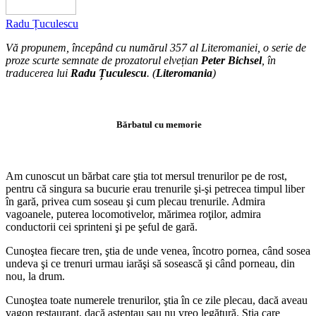
Radu Țuculescu
Vă propunem, începând cu numărul 357 al Literomaniei, o serie de
proze scurte semnate de prozatorul elvețian
Peter Bichsel
, în
traducerea lui
Radu Țuculescu
. (
Literomania
)
Bărbatul cu memorie
Am cunoscut un bărbat care ştia tot mersul trenurilor pe de rost,
pentru că singura sa bucurie erau trenurile şi-şi petrecea timpul liber
în gară, privea cum soseau şi cum plecau trenurile. Admira
vagoanele, puterea locomotivelor, mărimea roţilor, admira
conductorii cei sprinteni şi pe şeful de gară.
Cunoştea fiecare tren, ştia de unde venea, încotro pornea, când sosea
undeva şi ce trenuri urmau iarăşi să sosească şi când porneau, din
nou, la drum.
Cunoştea toate numerele trenurilor, ştia în ce zile plecau, dacă aveau
vagon restaurant, dacă aşteptau sau nu vreo legătură. Ştia care