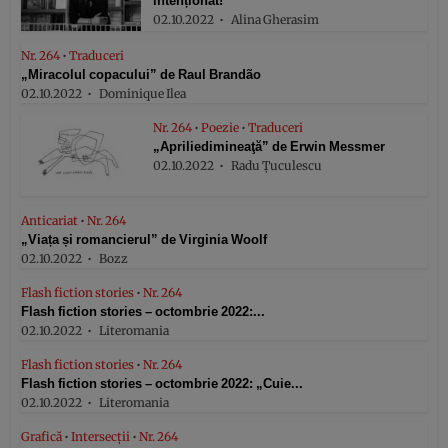
intenționat!
02.10.2022
Alina Gherasim
Nr. 264
•
Traduceri
„Miracolul copacului” de Raul Brandão
02.10.2022
Dominique Ilea
Nr. 264
•
Poezie
•
Traduceri
„Apriliedimineaţă” de Erwin Messmer
02.10.2022
Radu Țuculescu
Anticariat
•
Nr. 264
„Viața și romancierul” de Virginia Woolf
02.10.2022
Bozz
Flash fiction stories
•
Nr. 264
Flash fiction stories – octombrie 2022:...
02.10.2022
Literomania
Flash fiction stories
•
Nr. 264
Flash fiction stories – octombrie 2022: „Cuie...
02.10.2022
Literomania
Grafică
•
Intersecții
•
Nr. 264