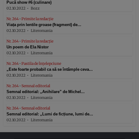
Pucă show #6 (culinare)
02.10.2022
Bozz
Nr. 264
•
Primite la redacție
Viața prin lentile groase (fragment) de...
02.10.2022
Literomania
Nr. 264
•
Primite la redacție
Un poem de Ela Nistor
02.10.2022
Literomania
Nr. 264
•
Pastila de înțelepciune
„Este foarte probabil ca să se întâmple ceva...
02.10.2022
Literomania
Nr. 264
•
Semnal editorial
Semnal editorial: „Anihilare” de Michel...
02.10.2022
Literomania
Nr. 264
•
Semnal editorial
Semnal editorial: „Lumi de ficțiune, lumi de...
02.10.2022
Literomania