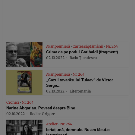
Avanpremieră
•
Cartea săptămânii
•
Nr. 264
Crima de pe podul Garibaldi (fragment)
02.10.2022
Radu Țuculescu
Avanpremieră
•
Nr. 264
„Cazul tovarășului Tulaev” de Victor
Serge...
02.10.2022
Literomania
Cronici
•
Nr. 264
Narine Abgarian. Povești despre Bine
02.10.2022
Rodica Grigore
Atelier
•
Nr. 264
Iertați-mă, domnule. Nu am făcut-o