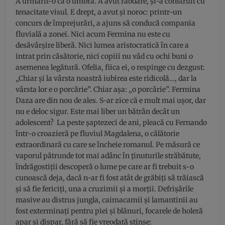
A urmărit-o ca o umbră. A avut răbdare, și-a construit cu
tenacitate visul. E drept, a avut și noroc: printr-un
concurs de împrejurări, a ajuns să conducă compania
fluvială a zonei. Nici acum Fermina nu este cu
desăvârșire liberă. Nici lumea aristocratică în care a
intrat prin căsătorie, nici copiii nu văd cu ochi buni o
asemenea legătură. Ofelia, fiica ei, o respinge cu dezgust:
„Chiar și la vârsta noastră iubirea este ridicolă…, dar la
vârsta lor e o porcărie”. Chiar așa: „o porcărie”. Fermina
Daza are din nou de ales. S-ar zice că e mult mai ușor, dar
nu e deloc sigur. Este mai liber un bătrân decât un
adolescent? La peste șaptezeci de ani, pleacă cu Fernando
într-o croazieră pe fluviul Magdalena, o călătorie
extraordinară cu care se încheie romanul. Pe măsură ce
vaporul pătrunde tot mai adânc în ținuturile străbătute,
îndrăgostiții descoperă o lume pe care ar fi trebuit s-o
cunoască deja, dacă n-ar fi fost atât de grăbiți să trăiască
și să fie fericiți, una a cruzimii și a morții. Defrișările
masive au distrus jungla, caimacamii și lamantinii au
fost exterminați pentru piei și blănuri, focarele de holeră
apar și dispar, fără să fie vreodată stinse: