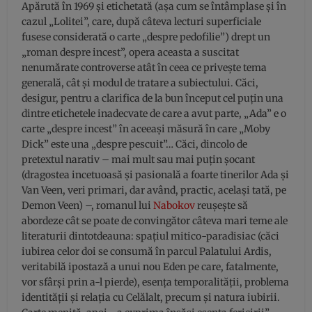
Apărută în 1969 şi etichetată (aşa cum se întâmplase şi în
cazul „Lolitei”, care, după câteva lecturi superficiale
fusese considerată o carte „despre pedofilie”) drept un
„roman despre incest”, opera aceasta a suscitat
nenumărate controverse atât în ceea ce priveşte tema
generală, cât şi modul de tratare a subiectului. Căci,
desigur, pentru a clarifica de la bun început cel puţin una
dintre etichetele inadecvate de care a avut parte, „Ada” e o
carte „despre incest” în aceeaşi măsură în care „Moby
Dick” este una „despre pescuit”… Căci, dincolo de
pretextul narativ – mai mult sau mai puţin şocant
(dragostea incetuoasă şi pasională a foarte tinerilor Ada şi
Van Veen, veri primari, dar având, practic, acelaşi tată, pe
Demon Veen) –, romanul lui
Nabokov
reuşeşte să
abordeze cât se poate de convingător câteva mari teme ale
literaturii dintotdeauna: spaţiul mitico-paradisiac (căci
iubirea celor doi se consumă în parcul Palatului Ardis,
veritabilă ipostază a unui nou Eden pe care, fatalmente,
vor sfârşi prin a-l pierde), esenţa temporalităţii, problema
identităţii şi relaţia cu Celălalt, precum şi natura iubirii.