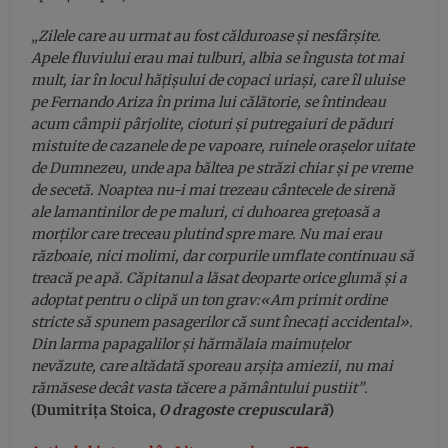
„Zilele care au urmat au fost călduroase și nesfârșite.
Apele fluviului erau mai tulburi, albia se îngusta tot mai
mult, iar în locul hățișului de copaci uriași, care îl uluise
pe Fernando Ariza în prima lui călătorie, se întindeau
acum câmpii pârjolite, cioturi și putregaiuri de păduri
mistuite de cazanele de pe vapoare, ruinele orașelor uitate
de Dumnezeu, unde apa băltea pe străzi chiar și pe vreme
de secetă. Noaptea nu-i mai trezeau cântecele de sirenă
ale lamantinilor de pe maluri, ci duhoarea grețoasă a
morților care treceau plutind spre mare. Nu mai erau
războaie, nici molimi, dar corpurile umflate continuau să
treacă pe apă. Căpitanul a lăsat deoparte orice glumă și a
adoptat pentru o clipă un ton grav:«Am primit ordine
stricte să spunem pasagerilor că sunt înecați accidental».
Din larma papagalilor și hărmălaia maimuțelor
nevăzute, care altădată sporeau arșița amiezii, nu mai
rămăsese decât vasta tăcere a pământului pustiit”
.
(Dumitrița Stoica,
O dragoste crepusculară
)