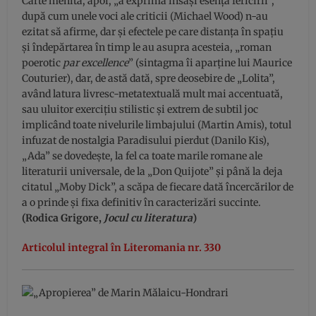
Carte menită, apoi, „a exprima însăşi esenţa fericirii”,
după cum unele voci ale criticii (Michael Wood) n-au
ezitat să afirme, dar şi efectele pe care distanţa în spaţiu
şi îndepărtarea în timp le au asupra acesteia, „roman
poerotic
par excellence
” (sintagma îi aparţine lui Maurice
Couturier), dar, de astă dată, spre deosebire de „Lolita”,
având latura livresc-metatextuală mult mai accentuată,
sau uluitor exerciţiu stilistic şi extrem de subtil joc
implicând toate nivelurile limbajului (Martin Amis), totul
infuzat de nostalgia Paradisului pierdut (Danilo Kis),
„Ada” se dovedeşte, la fel ca toate marile romane ale
literaturii universale, de la „Don Quijote” şi până la deja
citatul „Moby Dick”, a scăpa de fiecare dată încercărilor de
a o prinde şi fixa definitiv în caracterizări succinte.
(Rodica Grigore,
Jocul cu literatura
)
Articolul integral în Literomania nr. 330