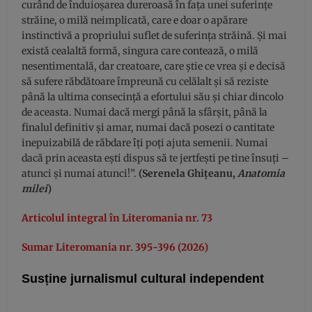
curând de înduioşarea dureroasă în faţa unei suferinţe
străine, o milă neimplicată, care e doar o apărare
instinctivă a propriului suflet de suferinţa străină. Şi mai
există cealaltă formă, singura care contează, o milă
nesentimentală, dar creatoare, care ştie ce vrea şi e decisă
să sufere răbdătoare împreună cu celălalt şi să reziste
până la ultima consecinţă a efortului său şi chiar dincolo
de aceasta. Numai dacă mergi până la sfârşit, până la
finalul definitiv şi amar, numai dacă posezi o cantitate
inepuizabilă de răbdare îţi poţi ajuta semenii. Numai
dacă prin aceasta eşti dispus să te jertfeşti pe tine însuţi –
atunci şi numai atunci!”.
(Serenela Ghițeanu,
Anatomia
milei
)
Articolul integral în Literomania nr. 73
Sumar Literomania nr. 395-396 (2026)
Susține jurnalismul cultural independent