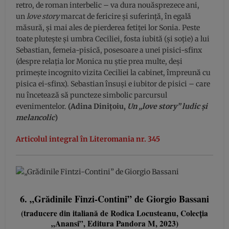
retro, de roman interbelic – va dura nouăsprezece ani,
un
love story
marcat de fericire și suferință, în egală
măsură, și mai ales de pierderea fetiței lor Sonia. Peste
toate plutește și umbra Ceciliei, fosta iubită (și soție) a lui
Sebastian, femeia-pisică, posesoare a unei pisici-sfinx
(despre relația lor Monica nu știe prea multe, deși
primește incognito vizita Ceciliei la cabinet, împreună cu
pisica ei-sfinx). Sebastian însuși e iubitor de pisici – care
nu încetează să puncteze simbolic parcursul
evenimentelor.
(Adina Dinițoiu,
Un „love story” ludic și
melancolic
)
Articolul integral în Literomania nr. 345
6. „Grădinile Finzi-Contini” de Giorgio Bassani
(traducere din italiană de Rodica Locusteanu, Colecția
„Anansi”, Editura Pandora M, 2023)