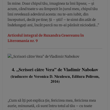
în mine. Doar chipul tău, imaginea ta îmi lipsea; – și
acum, când toate s-au limpezit în jurul meu, chipul tău
îmi revelează adevărul acesta: nu te-am iubit, din
începuturi, decât pe tine; Și – știi! – te simt din atât de
îndelungați ani, încât parcă nu m-ai părăsit niciodată…”
Articolul integral de Ruxandra Cesereanu în
Literomania nr. 9
4. „Scrisori către Vera” de Vladimir Nabokov
(traducere de Veronica D. Niculescu, Editura Polirom,
2016)
„Cum să îţi pot explica ţie, fericirea mea, fericirea mea
aurie, minunată, că sunt întru totul al tău – cu toate