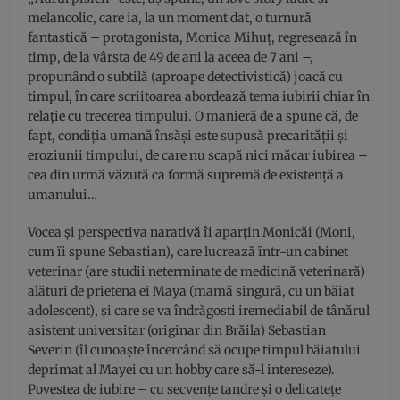
melancolic, care ia, la un moment dat, o turnură
fantastică – protagonista, Monica Mihuț, regresează în
timp, de la vârsta de 49 de ani la aceea de 7 ani –,
propunând o subtilă (aproape detectivistică) joacă cu
timpul, în care scriitoarea abordează tema iubirii chiar în
relație cu trecerea timpului. O manieră de a spune că, de
fapt, condiția umană însăși este supusă precarității și
eroziunii timpului, de care nu scapă nici măcar iubirea –
cea din urmă văzută ca formă supremă de existență a
umanului…
Vocea și perspectiva narativă îi aparțin Monicăi (Moni,
cum îi spune Sebastian), care lucrează într-un cabinet
veterinar (are studii neterminate de medicină veterinară)
alături de prietena ei Maya (mamă singură, cu un băiat
adolescent), și care se va îndrăgosti iremediabil de tânărul
asistent universitar (originar din Brăila) Sebastian
Severin (îl cunoaște încercând să ocupe timpul băiatului
deprimat al Mayei cu un hobby care să-l intereseze).
Povestea de iubire – cu secvențe tandre și o delicatețe