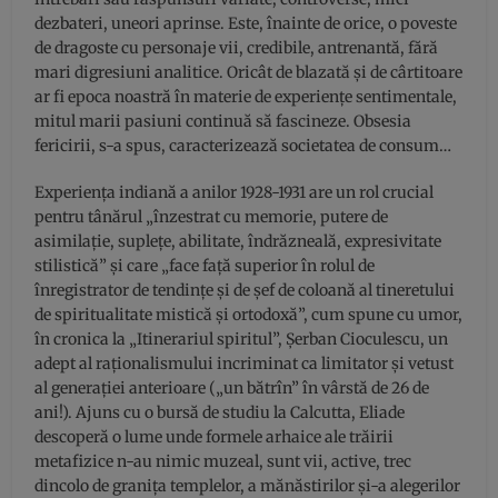
dezbateri, uneori aprinse. Este, înainte de orice, o poveste
de dragoste cu personaje vii, credibile, antrenantă, fără
mari digresiuni analitice. Oricât de blazată și de cârtitoare
ar fi epoca noastră în materie de experiențe sentimentale,
mitul marii pasiuni continuă să fascineze. Obsesia
fericirii, s-a spus, caracterizează societatea de consum…
Experiența indiană a anilor 1928-1931 are un rol crucial
pentru tânărul „înzestrat cu memorie, putere de
asimilație, suplețe, abilitate, îndrăzneală, expresivitate
stilistică” și care „face față superior în rolul de
înregistrator de tendințe și de șef de coloană al tineretului
de spiritualitate mistică și ortodoxă”, cum spune cu umor,
în cronica la „Itinerariul spiritul”, Șerban Cioculescu, un
adept al raționalismului incriminat ca limitator și vetust
al generației anterioare („un bătrîn” în vârstă de 26 de
ani!). Ajuns cu o bursă de studiu la Calcutta, Eliade
descoperă o lume unde formele arhaice ale trăirii
metafizice n-au nimic muzeal, sunt vii, active, trec
dincolo de granița templelor, a mănăstirilor și-a alegerilor