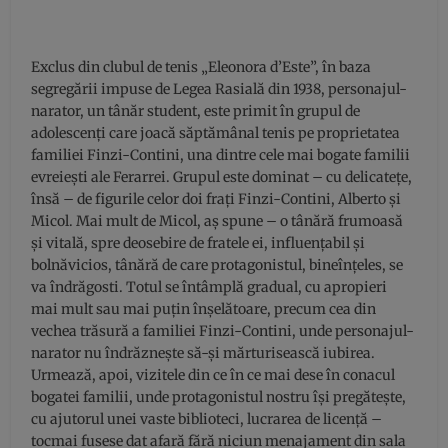
Exclus din clubul de tenis „Eleonora d’Este”, în baza
segregării impuse de Legea Rasială din 1938, personajul-
narator, un tânăr student, este primit în grupul de
adolescenți care joacă săptămânal tenis pe proprietatea
familiei Finzi-Contini, una dintre cele mai bogate familii
evreiești ale Ferarrei. Grupul este dominat – cu delicatețe,
însă – de figurile celor doi frați Finzi-Contini, Alberto și
Micol. Mai mult de Micol, aș spune – o tânără frumoasă
și vitală, spre deosebire de fratele ei, influențabil și
bolnăvicios, tânără de care protagonistul, bineînțeles, se
va îndrăgosti. Totul se întâmplă gradual, cu apropieri
mai mult sau mai puțin înșelătoare, precum cea din
vechea trăsură a familiei Finzi-Contini, unde personajul-
narator nu îndrăznește să-și mărturisească iubirea.
Urmează, apoi, vizitele din ce în ce mai dese în conacul
bogatei familii, unde protagonistul nostru își pregătește,
cu ajutorul unei vaste biblioteci, lucrarea de licență –
tocmai fusese dat afară fără niciun menajament din sala