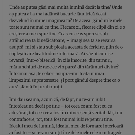
Unde aș putea găsi mai multă lumină decât la tine? Unde
aș putea afla mai adâncă bucurie lăuntrică decât
dezvelind în mine imaginea ta? De aceea, gândurile mele
toate sunt numai cu tine. Fiecare zi, fiecare clipă din zi e o
creștere a mea spre tine. Ceas cu ceas sporesc sub
strălucirea ta binefăcătoare; – imaginea ta se revarsă
asupră-mi și stau sub ploaia aceasta de fericire, plin de o
copleșitoare beatitudine interioară. Ai văzut cum se
revarsă, într-o biserică, în zile însorite, din turnuri,
mănunchiuri de raze ce vin parcă din tărâmuri divine?
Întocmai așa, te cobori asupră-mi, toată numai
limpezimi supraterestre, și port gândul despre tine ca o
aură sfântă în jurul frunții.
Îmi dau seama, acum că, de fapt, nu te-am iubit
întotdeauna decât pe tine – tot ceea ce am fost eu cu
adevărat, tot ceea ce a fost în mine esență veritabilă și nu
contrafacere, tot, tot a fost numai iubire pentru tine.
Idealul meu de lumină, idealul meu de formare interioară
ai fost tu – și te-am simțit în zilele mele cele mai fragede