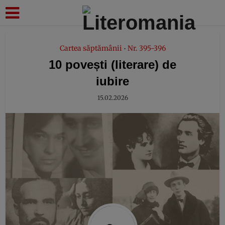
modal-check
Cartea săptămânii
Nr. 395-396
•
10 povești (literare) de
iubire
15.02.2026