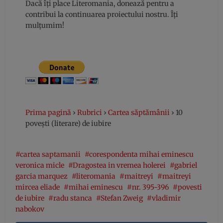
Dacă îți place Literomania, donează pentru a
contribui la continuarea proiectului nostru. Îți
mulțumim!
Prima pagină
›
Rubrici
›
Cartea săptămânii
›
10
povești (literare) de iubire
cartea saptamanii
corespondenta mihai eminescu
veronica micle
Dragostea in vremea holerei
gabriel
garcia marquez
literomania
maitreyi
maitreyi
mircea eliade
mihai eminescu
nr. 395-396
povesti
de iubire
radu stanca
Stefan Zweig
vladimir
nabokov