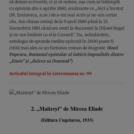
să dateze scrisorile, ci și să noteze, așa cum se întâmplă
cu epistola din 4 aprilie 1880, amănunte ca „Aici a încetat
(M. Eminescu
, n.m.
) de a-mi mai scrie și ne-am certat
rău. Am rămas certați de la 9 april 1880 până la 23
Decembrie 1881 când am venit la București la [H]otel Regal
și m-am întâlnit cu el la Cameră”. Da, neîndoielnic,
antologia de epistole inedite apărută în 2000 poate fi
citită mai ales ca un furtunos roman de dragoste.
(Raul
Popescu,
Romanul epistolar al iubirii imposibile dintre
„Emin” și „dulcea sa Doamnă”
)
Articolul integral în Literomania nr. 99
2. „Maitreyi” de Mircea Eliade
(Editura Cugetarea, 1933)