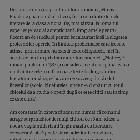
Deși nu se numără printre autorii canonici, Mircea
Eliade se poate studia la liceu, fie la una dintre temele
literare de la clasa a noua, fie, mai târziu, la romanul
experienței sau al autenticității. Programele pentru
fiecare an de studiu și pentru bacalaureat lasă la alegerea
profesorilor operele, în limitele problemelor care trebuie
atinse, prin urmare nu există texte obligatorii, nici în
acest caz, nici în privința autorilor canonici.
„
Maitreyi
”
,
roman publicat în 1933 și considerat de atunci până astăzi
unul dintre cele mai frumoase texte de dragoste din
literatura română, se bucură de succes și în rândul
liceenilor (acolo, bineînțeles, unde n-a dispărut cu totul
obiceiul de a studia o operă după ce este citită sau în timp
ce este citită).
Am constatat în câteva rânduri nu numai că romanul
atrage surprinzător de mulți cititori de 15 ani (clasa a
noua), vag familiarizați în gimnaziu cu literatura
consacrată, și că poate stârni adeziuni entuziaste,
întrebări sau răspunsuri variate, controverse, mici