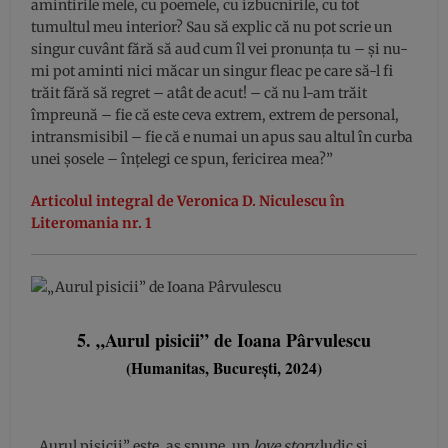
amintirile mele, cu poemele, cu izbucnirile, cu tot
tumultul meu interior? Sau să explic că nu pot scrie un
singur cuvânt fără să aud cum îl vei pronunţa tu – şi nu-
mi pot aminti nici măcar un singur fleac pe care să-l fi
trăit fără să regret – atât de acut! – că nu l-am trăit
împreună – fie că este ceva extrem, extrem de personal,
intransmisibil – fie că e numai un apus sau altul în curba
unei şosele – înţelegi ce spun, fericirea mea?”
Articolul integral de Veronica D. Niculescu în
Literomania nr. 1
5. „Aurul pisicii” de Ioana Pârvulescu
(Humanitas, București, 2024)
„Aurul pisicii” este, aș spune, un
love story
ludic și