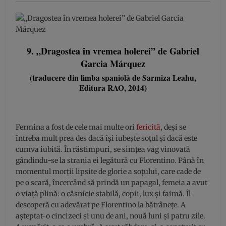
9. „Dragostea în vremea holerei” de Gabriel
Garcia Márquez
(traducere din limba spaniolă de Sarmiza Leahu,
Editura RAO, 2014)
Fermina a fost de cele mai multe ori
fericită
, deși se
întreba mult prea des dacă își iubește soțul și dacă este
cumva iubită. În răstimpuri, se simțea vag vinovată
gândindu-se la strania ei legătură cu Florentino. Până în
momentul morții lipsite de glorie a soțului, care cade de
pe o scară, încercând să prindă un papagal, femeia a avut
o viață plină: o căsnicie stabilă, copii, lux și faimă. Îl
descoperă cu adevărat pe Florentino la bătrânețe. A
așteptat-o cincizeci și unu de ani, nouă luni și patru zile.