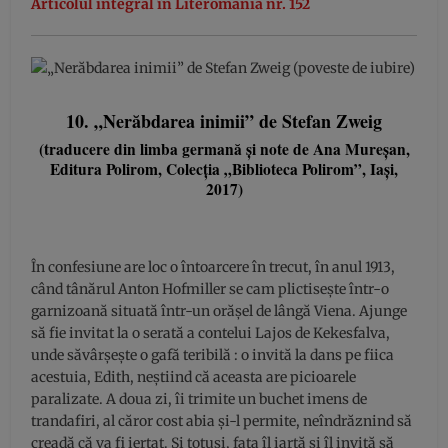
Articolul integral în Literomania nr. 152
10. „Nerăbdarea inimii” de Stefan Zweig
(traducere din limba germană și note de Ana Mureșan,
Editura Polirom, Colecția „Biblioteca Polirom”, Iași,
2017)
În confesiune are loc o întoarcere în trecut, în anul 1913,
când tânărul Anton Hofmiller se cam plictiseşte într-o
garnizoană situată într-un orăşel de lângă Viena. Ajunge
să fie invitat la o serată a contelui Lajos de Kekesfalva,
unde săvârşeşte o gafă teribilă : o invită la dans pe fiica
acestuia, Edith, neştiind că aceasta are picioarele
paralizate. A doua zi, îi trimite un buchet imens de
trandafiri, al căror cost abia şi-l permite, neîndrăznind să
creadă că va fi iertat. Şi totuşi, fata îl iartă şi îl invită să