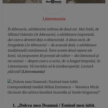
Literomania
În februarie, sărbătorim iubirea de două ori. Mai întâi, de
Sfântul Valentin (14 februarie), o sărbătoare importată,
dar care a devenit deja o obișnuință. A doua oară, de
Dragobete (24 februarie) – de această dată, o sărbătoare
tradițională românească. Între aceste două repere ale
lunii, vă propunem 10 povești de iubire – din literatură și
nu numai – despre care s-a scris, de-a lungul timpului, în
Literomania. Vă invităm să le (re)descoperiți. Lectură
plăcută!
(Literomania)
1. „Dulcea mea Doamnă / Eminul meu iubit.