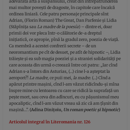
adevărată artă a suspansului, creat din întrepătrunderea
mai multor poveşti de dragoste, în capitole care încalcă
ordinea liniară. Cele patru personaje principale sînt
Adrian, (Florin Roman) The Great, Dan Parfenie şi Lidia
(Stăpîniţa sau
La madre de la poesía
) – dintre ei, doar
primii doi vor pleca într-o călătorie de-a dreptul
iniţiatică, ce apropie, pînă la gradul zero, poezia de viaţă.
Ca membră a acestei confrerii secrete – de un
neoromantism pe cît de desuet, pe atît de hipnotic –, Lidia
trăieşte şi ea sub magia poeziei şi a straniei solidarităţi pe
care aceasta din urmă o creează între cei patru: „Iar cînd
Adrian s-a întors din Asturias, (…) cine l-a aşteptat la
aeroport?!
La madre
, ce puii mei,
la madre
. (…) Cînd a
apărut printre maşini, cînd l-am văzut ridicîndu-şi mîna
înspre mine cu lentoarea cu care se ridică la suprafaţă un
peşte mort, sau ceva din adîncuri, eu cu păşunismul meu
apocaliptic, cînd l-am văzut vreau să zic că am ţîşnit din
maşină…”.
(Adina Dinițoiu,
Un roman poetic şi hipnotic
)
Articolul integral în Literomania nr. 126