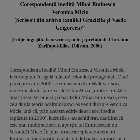
Corespondență inedită Mihai Eminescu –
Veronica Micle
(Scrisori din arhiva familiei Graziella și Vasile
Grigorcea)”
(Ediție îngrijită, transcriere, note și prefață de Christina
Zarifopol-Illias, Polirom, 2000)
Corespondența inedită Mihai Eminescu-Veronica Micle
face dreptate în egală măsură celor doi protagoniști. Dacă
până prin anii 2000, se cunoșteau doar 66 de scrisori,
unele măsluite, pare-se, de Octav Minar, dintre care 48 îi
aparțineau Veronicăi și doar 18 lui Mihai Eminescu, ceea
ce a dus la teoria asaltului amoros venit dinspre Veronica
Micle, iată că, prin această ediție de scrisori inedite
(apărută în 2000), lucrurile s-au echilibrat, dat fiind că
cele mai multe scrisori îi aparțin lui Eminescu și nu
Veronicăi Micle. În plus, în aceste epistole avem un
Eminescu îndrăgostit, dar strivit de boală și muncă, și o