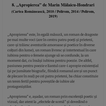
8. „Apropierea” de Marin Mălaicu-Hondrari
(Cartea Românească, 2010 / Polirom, 2014 / Polirom,
2019)
„Apropierea” este, în egală măsură, un roman de dragoste
pe mai multe voci (are în centru patru poeţi şi prieteni,
care-şi trăiesc aventurile amoroase şi poetice în diverse
colţuri din lume), un roman livresc şi intertextual în care
iubirea pentru o femeie ajunge să se confunde, la un
moment dat, cu însăşi iubirea pentru poezie. De altfel,
pasiunea pentru poezie e liantul care-i apropie existenţial
(şi pe jumătate biografic, fiindcă romanul are şi un punct
de plecare în real) pe cei patru prieteni, ba chiar constituie
un teren fertil pentru poveştile de iubire ale
protagoniştilor.
„Apropierea” e, aşadar, un roman prin excelenţă poetic şi
vizual, dar atent la „efectele de scenă” şi dovedind o