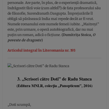
personale. Are parte, în plus, de o experiență dramatică,
îndrăgostit fără voie (cum altfel?!) de fata profesorului său
de filozofie, Surendranath Dasgupta. Împrejurările îl
obligă să părăsească India mai repede decât ar fi vrut.
Numele romanului este numele femeii iubite. „Maitreyi”
este, prin urmare, o operă autobiografică, dar nu mai
puțin un roman, adică o ficțiune.
(Dumitrița Stoica,
O
poveste de dragoste
)
Articolul integral în Literomania nr. 193
3. „Scrisori către Doti” de Radu Stanca
(Editura MNLR, colecția „Panopticum”, 2016)
„Doti scumpă,