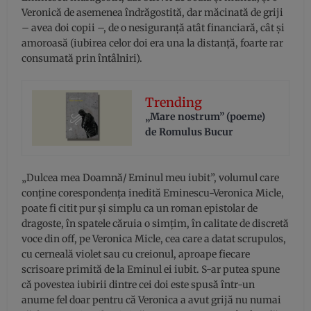
Veronică de asemenea îndrăgostită, dar măcinată de griji
– avea doi copii –, de o nesiguranță atât financiară, cât și
amoroasă (iubirea celor doi era una la distanță, foarte rar
consumată prin întâlniri).
Trending
„Mare nostrum” (poeme)
de Romulus Bucur
„Dulcea mea Doamnă/ Eminul meu iubit”, volumul care
conține corespondența inedită Eminescu-Veronica Micle,
poate fi citit pur și simplu ca un roman epistolar de
dragoste, în spatele căruia o simțim, în calitate de discretă
voce din off, pe Veronica Micle, cea care a datat scrupulos,
cu cerneală violet sau cu creionul, aproape fiecare
scrisoare primită de la Eminul ei iubit. S-ar putea spune
că povestea iubirii dintre cei doi este spusă într-un
anume fel doar pentru că Veronica a avut grijă nu numai