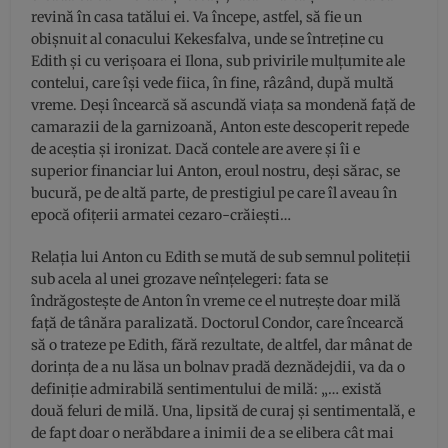
revină în casa tatălui ei. Va începe, astfel, să fie un
obişnuit al conacului Kekesfalva, unde se întreţine cu
Edith şi cu verişoara ei Ilona, sub privirile mulţumite ale
contelui, care îşi vede fiica, în fine, râzând, după multă
vreme. Deşi încearcă să ascundă viaţa sa mondenă faţă de
camarazii de la garnizoană, Anton este descoperit repede
de aceştia şi ironizat. Dacă contele are avere şi îi e
superior financiar lui Anton, eroul nostru, deşi sărac, se
bucură, pe de altă parte, de prestigiul pe care îl aveau în
epocă ofiţerii armatei cezaro-crăieşti…
Relaţia lui Anton cu Edith se mută de sub semnul politeţii
sub acela al unei grozave neînţelegeri: fata se
îndrăgosteşte de Anton în vreme ce el nutreşte doar milă
faţă de tânăra paralizată. Doctorul Condor, care încearcă
să o trateze pe Edith, fără rezultate, de altfel, dar mânat de
dorinţa de a nu lăsa un bolnav pradă deznădejdii, va da o
definiţie admirabilă sentimentului de milă: „… există
două feluri de milă. Una, lipsită de curaj şi sentimentală, e
de fapt doar o nerăbdare a inimii de a se elibera cât mai