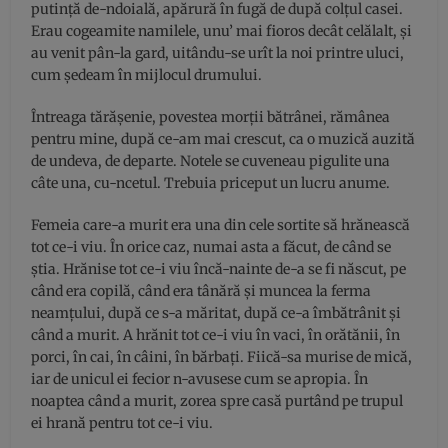
putință de-ndoială, apărură în fugă de după colţul casei.
Erau cogeamite namilele, unu’ mai fioros decât celălalt, şi
au venit pân-la gard, uitându-se urît la noi printre uluci,
cum şedeam în mijlocul drumului.
Întreaga tărăşenie, povestea morţii bătrânei, rămânea
pentru mine, după ce-am mai crescut, ca o muzică auzită
de undeva, de departe. Notele se cuveneau pigulite una
câte una, cu-ncetul. Trebuia priceput un lucru anume.
Femeia care-a murit era una din cele sortite să hrănească
tot ce-i viu. În orice caz, numai asta a făcut, de când se
ştia. Hrănise tot ce-i viu încă-nainte de-a se fi născut, pe
când era copilă, când era tânără şi muncea la ferma
neamţului, după ce s-a măritat, după ce-a îmbătrânit şi
când a murit. A hrănit tot ce-i viu în vaci, în orătănii, în
porci, în cai, în câini, în bărbaţi. Fiică-sa murise de mică,
iar de unicul ei fecior n-avusese cum se apropia. În
noaptea când a murit, zorea spre casă purtând pe trupul
ei hrană pentru tot ce-i viu.