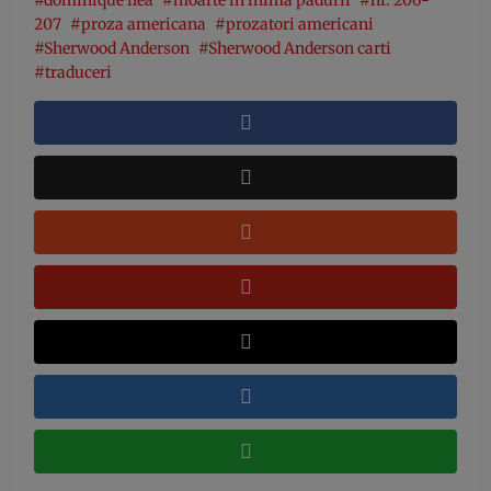
dominique ilea
moarte in inima padurii
nr. 206-
207
proza americana
prozatori americani
Sherwood Anderson
Sherwood Anderson carti
traduceri