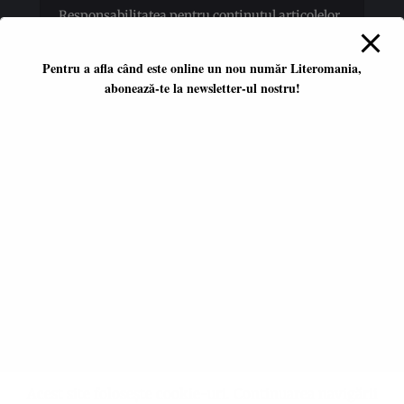
Responsabilitatea pentru conţinutul articolelor
publicate revine în totalitate autorilor.
Pentru a afla când este online un nou număr Literomania,
abonează-te la newsletter-ul nostru!
Platformă literară independentă
ISSN 2668-7402
ISSN-L 2668-7402
Editori coordonatori:
Adina Dinițoiu
Raul Popescu
Data apariţiei primului număr:
ianuarie 2017
E-mail:
literomania2017@gmail.com
© 2017-2026 Literomania
Acest site folosește cookie-uri. Continuarea navigării