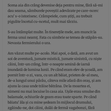
Scena aia din crâng devenise deja pentru mine, fără să-mi
dau seama, sâmburele poveştii adevărate pe care-ncerc
acu’ s-o istorisesc. Crâmpeiele, cum ştiţi, au trebuit
pigulite încetul cu-ncetul, mult mai târziu.
S-au întâmplat multe. În tinereţile mele, am muncit la
ferma unui neamţ. Fata cu simbrie se temea de stăpân-su.
Nevasta fermierului o ura.
Am văzut multe pe-acolo. Mai apoi, o dată, am avut un
soi de aventură, jumate mistică, jumate sinistră, cu nişte
câini, într-un crâng, într-o noapte senină de iarnă
inundată de lumina lunii. Pe când eram elev de şcoală, am
pornit într-o zi, vara, cu un alt băiat, prieten de-al meu,
de-a lungul unui pârâu, câteva mile afară din oraş, şi am
ajuns la casa unde trăise bătrâna. De la moartea ei,
nimeni nu mai locuise în casa aia. Uşile erau smulse din
balamale, ochiurile de geam erau toate sparte. Pe când
băiatu’ ăla şi cu mine şedeam în mijlocul drumului,
zgâindu-ne, doi câini, dulăi de fermă vagabonzi, fără