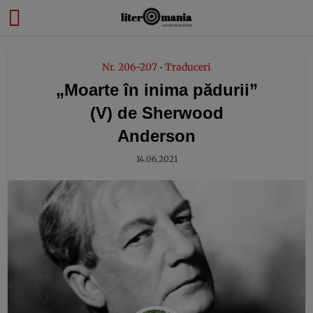
modal-check
Nr. 206-207
Traduceri
•
„Moarte în inima pădurii”
(V) de Sherwood
Anderson
14.06.2021