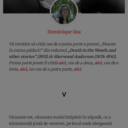
Dominique Ilea
Vă invităm să citiți cea de a patra parte a prozei „Moarte
în inima pădurii” din volumul
„Death in the Woods and
other stories” (1933)
de
Sherwood Anderson (1876-1941)
.
Prima parte poate fi citită
aici
,
cea de a doua
,
aici
, cea de a
treia,
aici
,
iar cea de a patra parte,
aici
.
V
Văzusem tot, văzusem ovalul întipărit în zăpadă, ca o
miniaturală pistă de-ntreceri, pe locul unde alergaseră