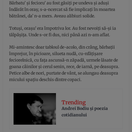
Bărbatu’ şi fecioru’ au fost găsiţi pe undeva şi aduşi
îndărăt în oraş; s-a-ncercat să fie implicaţi în moartea
bătrânei, da’ n-a mers. Aveau alibiuri solide.
Totuşi, oraşu’ era împotriva lor. Au fost nevoiţi să-şi ia
tălpăşiţa. Unde s-or fi dus, nici până azi n-am aflat.
Mi-amintesc doar tabloul de-acolo, din crâng, bărbaţii
împrejur, în picioare, silueta nudă, cu-nfăţişare
feciorelnică, cu faţa ascunsă-n zăpadă, urmele lăsate de
goana câinilor şi cerul senin, rece, de iarnă, pe deasupra.
Petice albe de nori, purtate de vânt, se alungau deasupra
micului spaţiu deschis dintre copaci.
Trending
Andrei Bodiu şi poezia
cotidianului