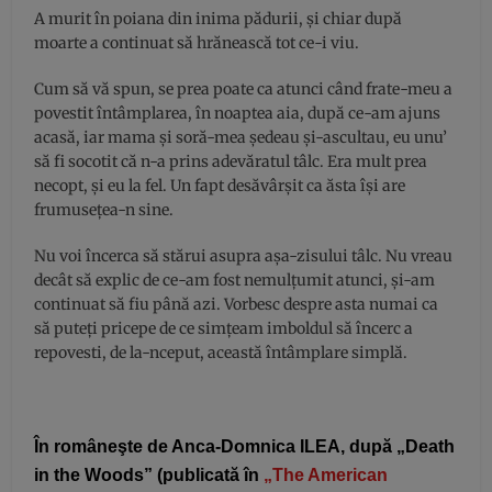
A murit în poiana din inima pădurii, şi chiar după
moarte a continuat să hrănească tot ce-i viu.
Cum să vă spun, se prea poate ca atunci când frate-meu a
povestit întâmplarea, în noaptea aia, după ce-am ajuns
acasă, iar mama şi soră-mea şedeau şi-ascultau, eu unu’
să fi socotit că n-a prins adevăratul tâlc. Era mult prea
necopt, şi eu la fel. Un fapt desăvârşit ca ăsta îşi are
frumuseţea-n sine.
Nu voi încerca să stărui asupra așa-zisului tâlc. Nu vreau
decât să explic de ce-am fost nemulţumit atunci, şi-am
continuat să fiu până azi. Vorbesc despre asta numai ca
să puteţi pricepe de ce simţeam imboldul să încerc a
repovesti, de la-nceput, această întâmplare simplă.
În româneşte de Anca-Domnica ILEA,
după „Death
in the Woods” (publicată
în
„The American