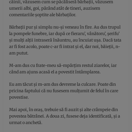
câinii, văzusem cum se păcăliseră bărbaţii, văzusem
umerii albi, goi, părând atât de tineri, auzisem
comentariile şoptite ale bărbaţilor.
Bărbaţii pur şi simplu nu-şi veneau în fire. Au dus trupul
la pompele funebre, iar după ce fieraru’, vânătoru’, şerifu’
şi mulţi alţii intraseră înăuntru, au încuiat uşa. Dacă tata
ar fi fost acolo, poate c-ar fi intrat şi el, dar noi, băieţii, n-
am putut.
M-am dus cu frate-meu să-mpărţim restul ziarelor, iar
când am ajuns acasă el a povestit întâmplarea.
Eu am tăcut şi m-am dus devreme la culcare. Poate din
pricina faptului că nu fusesem mulţumit de felul în care
povestise.
Mai apoi, în oraş, trebuie să fi auzit şi alte crâmpeie din
povestea bătrânei. A doua zi, fusese deja identificată, şi a
urmat o anchetă.