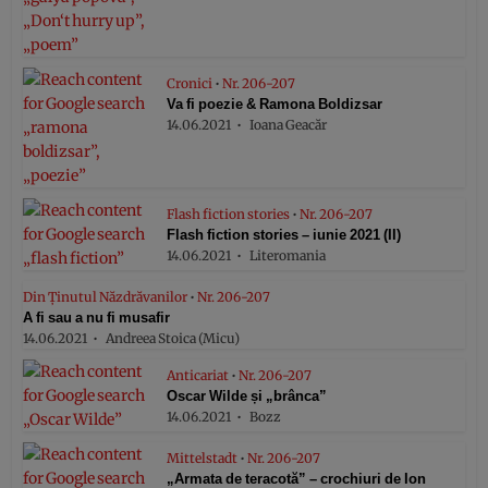
Cronici
•
Nr. 206-207
Va fi poezie & Ramona Boldizsar
14.06.2021
Ioana Geacăr
Flash fiction stories
•
Nr. 206-207
Flash fiction stories – iunie 2021 (II)
14.06.2021
Literomania
Din Ţinutul Năzdrăvanilor
•
Nr. 206-207
A fi sau a nu fi musafir
14.06.2021
Andreea Stoica (Micu)
Anticariat
•
Nr. 206-207
Oscar Wilde și „brânca”
14.06.2021
Bozz
Mittelstadt
•
Nr. 206-207
„Armata de teracotă” – crochiuri de Ion