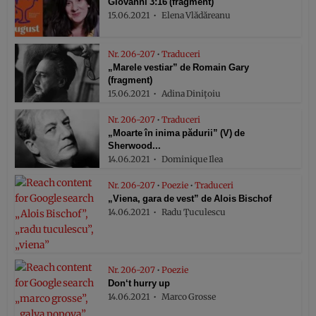
Giovanni 3:16 (fragment)
15.06.2021
Elena Vlădăreanu
Nr. 206-207
•
Traduceri
„Marele vestiar” de Romain Gary
(fragment)
15.06.2021
Adina Dinițoiu
Nr. 206-207
•
Traduceri
„Moarte în inima pădurii” (V) de
Sherwood...
14.06.2021
Dominique Ilea
Nr. 206-207
•
Poezie
•
Traduceri
„Viena, gara de vest” de Alois Bischof
14.06.2021
Radu Țuculescu
Nr. 206-207
•
Poezie
Don‘t hurry up
14.06.2021
Marco Grosse