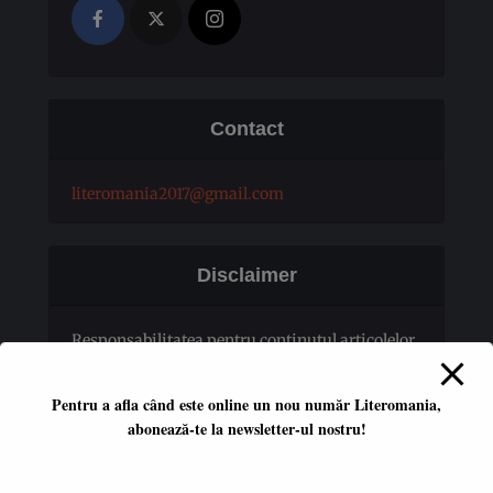
Contact
literomania2017@gmail.com
Disclaimer
Responsabilitatea pentru conţinutul articolelor
publicate revine în totalitate autorilor.
Pentru a afla când este online un nou număr Literomania,
abonează-te la newsletter-ul nostru!
Platformă literară independentă