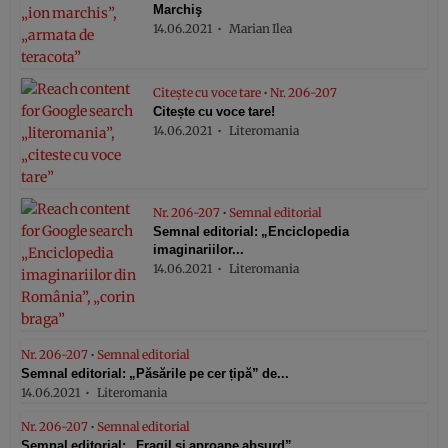
Marchiş
14.06.2021
Marian Ilea
Citește cu voce tare
•
Nr. 206-207
Citește cu voce tare!
14.06.2021
Literomania
Nr. 206-207
•
Semnal editorial
Semnal editorial: „Enciclopedia
imaginariilor...
14.06.2021
Literomania
Nr. 206-207
•
Semnal editorial
Semnal editorial: „Păsările pe cer țipă” de...
14.06.2021
Literomania
Nr. 206-207
•
Semnal editorial
Semnal editorial: „Fragil și aproape absurd”...