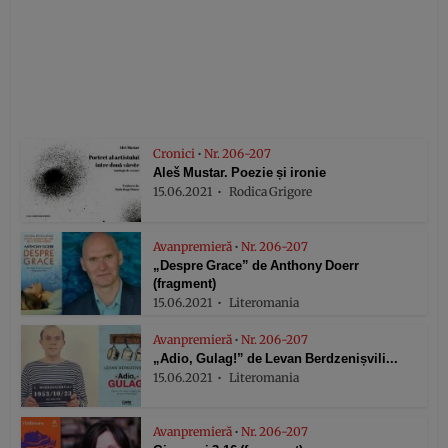
Cronici
•
Nr. 206-207
Aleš Mustar. Poezie și ironie
15.06.2021
Rodica Grigore
Avanpremieră
•
Nr. 206-207
„Despre Grace” de Anthony Doerr
(fragment)
15.06.2021
Literomania
Avanpremieră
•
Nr. 206-207
„Adio, Gulag!” de Levan Berdzenișvili...
15.06.2021
Literomania
Avanpremieră
•
Nr. 206-207